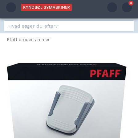
0
Pfaff broderirammer