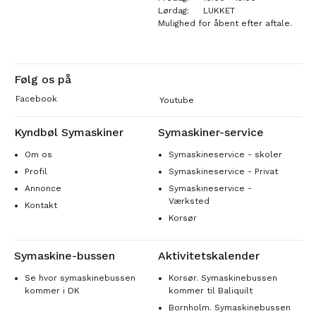
Lørdag:
LUKKET
Mulighed for åbent efter aftale.
Følg os på
Facebook
Youtube
Kyndbøl Symaskiner
Symaskiner-service
Om os
Symaskineservice - skoler
Profil
Symaskineservice - Privat
Annonce
Symaskineservice -
Værksted
Kontakt
Korsør
Symaskine-bussen
Aktivitetskalender
Se hvor symaskinebussen
Korsør. Symaskinebussen
kommer i DK
kommer til Baliquilt
Bornholm. Symaskinebussen