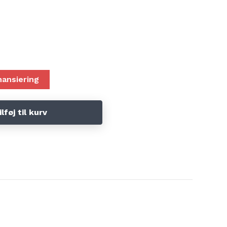
nansiering
ilføj til kurv