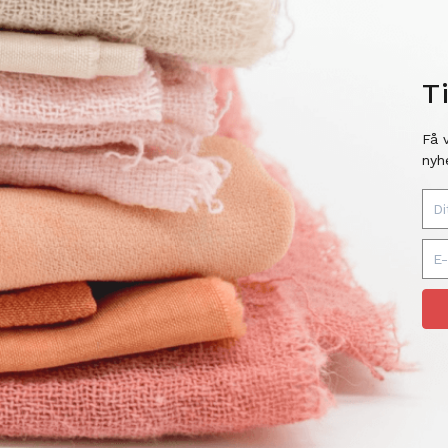
T
Få 
nyh