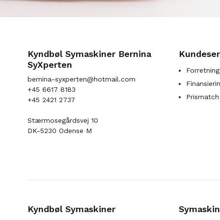
Kyndbøl Symaskiner Bernina
Kundeser
SyXperten
Forretning
bernina-syxperten@hotmail.com
Finansieri
+45 6617 8183
Prismatch
+45 2421 2737
Stærmosegårdsvej 10
DK-5230 Odense M
Kyndbøl Symaskiner
Symaskin