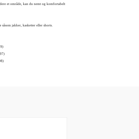
odere et område, kan du nemt og komfortabelt
åsom jakker, kasketter eller shorts.
99)
 97)
98)