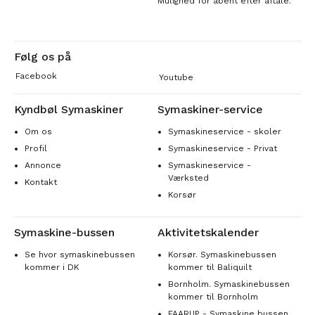
Mulighed for åbent efter aftale.
Følg os på
Facebook
Youtube
Kyndbøl Symaskiner
Symaskiner-service
Om os
Symaskineservice - skoler
Profil
Symaskineservice - Privat
Annonce
Symaskineservice -
Værksted
Kontakt
Korsør
Symaskine-bussen
Aktivitetskalender
Se hvor symaskinebussen
Korsør. Symaskinebussen
kommer i DK
kommer til Baliquilt
Bornholm. Symaskinebussen
kommer til Bornholm
FAARUP - Symaskine bussen