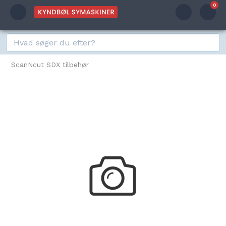
0
ScanNcut SDX tilbehør