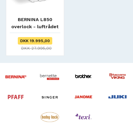
BERNINA L850
overlock - luftrådet
- Incl kuffertvogn
DKK 19.995,00
DKK 27.995,00