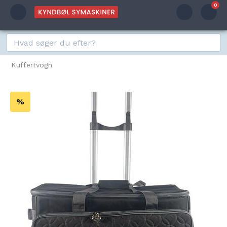
0
Kuffertvogn
%