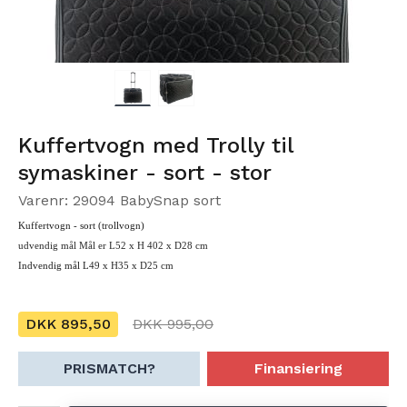
Kuffertvogn med Trolly til
symaskiner - sort - stor
Varenr: 29094 BabySnap sort
Kuffertvogn - sort (trollvogn)
udvendig mål Mål er L52 x H 402 x D28 cm
Indvendig mål L
49 x H35 x D25 cm
DKK 895,50
DKK 995,00
PRISMATCH?
Finansiering