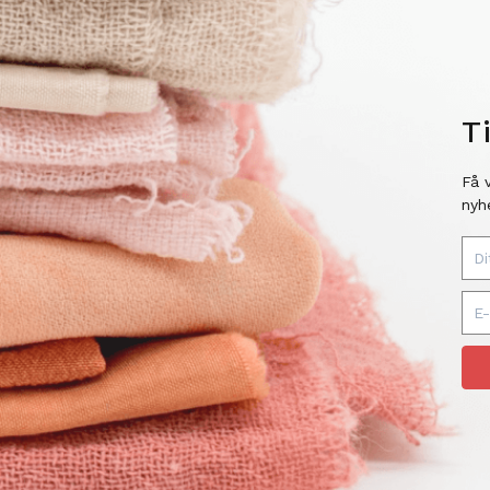
T
Få 
nyh