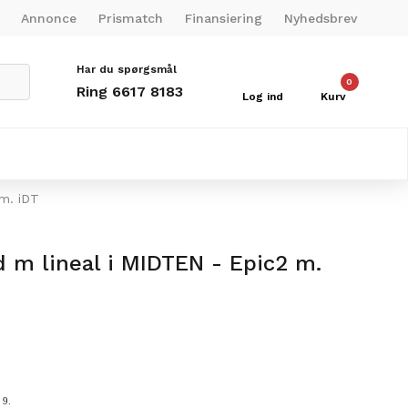
Annonce
Prismatch
Finansiering
Nyhedsbrev
Har du spørgsmål
0
Ring 6617 8183
Log ind
Kurv
 m. iDT
d m lineal i MIDTEN - Epic2 m.
 9.