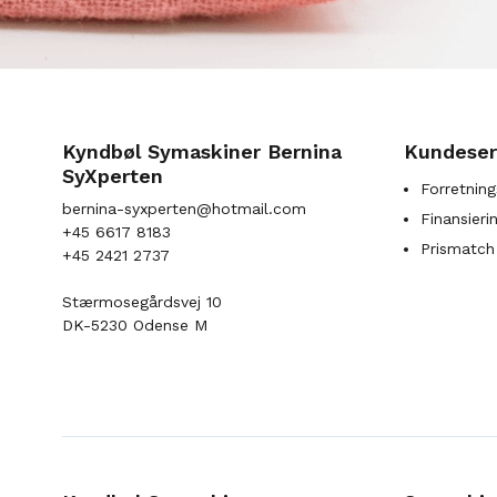
Kyndbøl Symaskiner Bernina
Kundeser
SyXperten
Forretning
bernina-syxperten@hotmail.com
Finansieri
+45 6617 8183
Prismatch
+45 2421 2737
Stærmosegårdsvej 10
DK-5230 Odense M