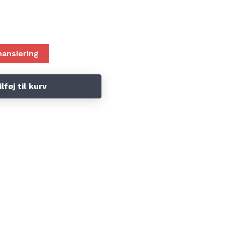
nansiering
ilføj til kurv