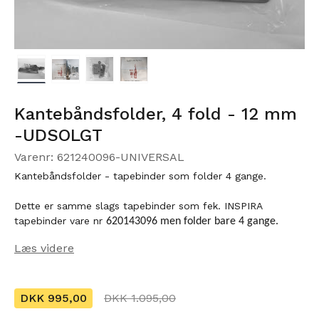
Kantebåndsfolder, 4 fold - 12 mm
-UDSOLGT
Varenr: 621240096-UNIVERSAL
Kantebåndsfolder - tapebinder som folder 4 gange.
Dette er samme slags tapebinder som fek. INSPIRA
tapebinder vare nr
620143096 men folder bare 4 gange.
Læs videre
Den kan anvendes til stort set alle maskiner, men er lavet så den passer
helt perfekt med huller og ekstra syfod med kantstyr til følgende
modeller.
DKK 995,00
DKK 1.095,00
Bernette B42 coversøms maskisne