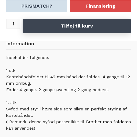
Pfaff coverlock 3.0 og 4.0
PRISMATCH?
Finansiering
Husqvarna Huskeylock s21 og S25
Singer coverlock 14T97C
Tilføj til kurv
Kan også anvendes på
Brother coverstitch cv3440 og CV 3550
Information
( Brother coverstitch skal ikke anvende mellemstykke og syfoden fra
dette sæt)
Indeholder følgende.
1 stk
Kantebåndsfolder til 42 mm bånd der foldes 4 gange til 12
mm ombug.
Foder 4 gange. 2 gange øverst og 2 gang nederst.
1. stk
Syfod med styr i højre side som sikre en perfekt styring af
kantebåndet.
( Bemærk. denne syfod passer ikke til Brother men folderen
kan anvendes)