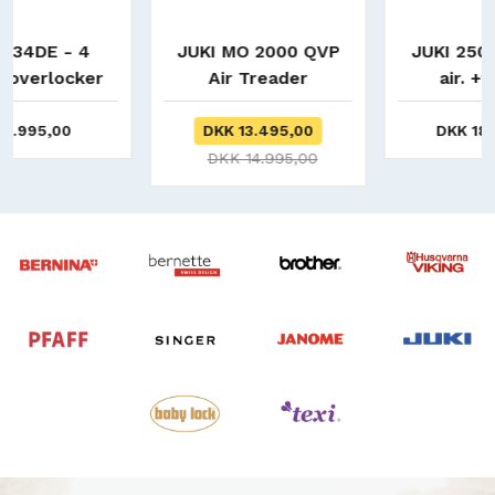
JUKI MO 2000 QVP
JUKI 2500 Sumato
Air Treader
air. +tractor
foot/forlængerbord
DKK 13.495,00
DKK 18.190,00
DKK 14.995,00