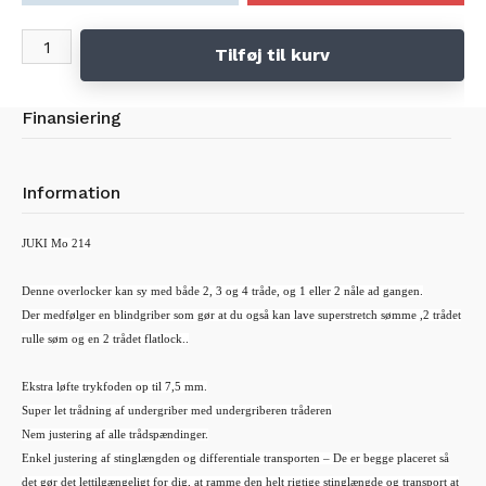
Tilføj til kurv
Finansiering
Information
JUKI Mo 214
Denne overlocker kan sy med både 2, 3 og 4 tråde, og 1 eller 2 nåle ad gangen.
Der medfølger en blindgriber som gør at du også kan lave superstretch sømme ,2 trådet
rulle søm og en 2 trådet flatlock..
Ekstra løfte trykfoden op til 7,5 mm.
Super let trådning af undergriber med undergriberen tråderen
Nem justering af alle trådspændinger.
Enkel justering af stinglængden og differentiale transporten – De er begge placeret så
det gør det lettilgængeligt for dig, at ramme den helt rigtige stinglængde og transport at