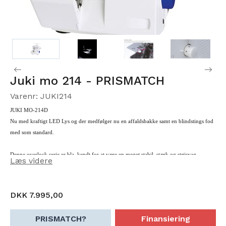
Juki mo 214 - PRISMATCH
Varenr: JUKI214
JUKI MO-214D
Nu med kraftigt LED Lys og der medfølger nu en affaldsbakke samt en blindstings fod
med som standard.
Denne overlock serie er bla. kendt for at være en meget stabil, stærk og støjsvag
Læs videre
overlocker, som er velegnet til både hobby men også til den lille systue.
DKK 7.995,00
PRISMATCH?
Finansiering