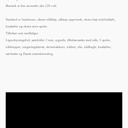
Bemærk at den anvender alm 220 volt.
Standard er funktioner, såsom trådklip, nålstop oppe/nede, ekstra højt trykfodsløft,
knæløfter og ekstra store spoler.
Tilbehør som medfølger:
Ligeudsyningsfod, sømfolder 2 mm, syguide, tilbehørsæske med nåle, 5 spoler,
trådstopper, rengøringsbørste, skruetrækkere, trådnet, olie, trådkegle, knæløfter,
støvhætte og Dansk instruktionsbog.