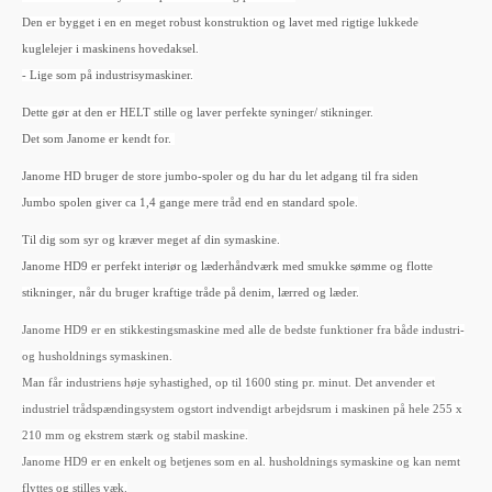
Den er bygget i en en meget robust konstruktion og lavet med rigtige lukkede
kuglelejer i maskinens hovedaksel.
- Lige som på industrisymaskiner.
Dette gør at den er HELT stille og laver perfekte syninger/ stikninger.
Det som Janome er kendt for.
Janome HD bruger de store jumbo-spoler og du har du let adgang til fra siden
Jumbo spolen giver ca 1,4 gange mere tråd end en standard spole.
Til dig som syr og kræver meget af din symaskine.
Janome HD9 er perfekt interiør og læderhåndværk med smukke sømme og flotte
stikninger, når du bruger kraftige tråde på denim, lærred og læder.
Janome HD9 er en stikkestingsmaskine med alle de bedste funktioner fra både industri-
og husholdnings symaskinen.
Man får industriens høje syhastighed, op til 1600 sting pr. minut. Det anvender et
industriel trådspændingsystem ogstort indvendigt arbejdsrum i maskinen på hele 255 x
210 mm og ekstrem stærk og stabil maskine.
Janome HD9 er en enkelt og betjenes som en al. husholdnings symaskine og kan nemt
flyttes og stilles væk.