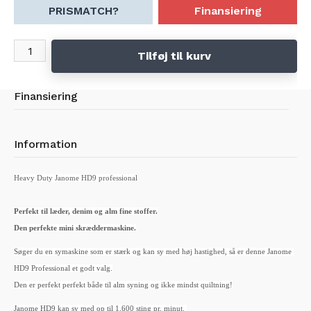
PRISMATCH?
Finansiering
Tilføj til kurv
Finansiering
Information
Heavy Duty Janome HD9 professional
Perfekt til læder, denim og alm fine stoffer.
Den perfekte mini skræddermaskine.
Søger du en symaskine som er stærk og kan sy med høj hastighed, så er denne Janome
HD9 Professional et godt valg.
Den er perfekt perfekt både til alm syning og ikke mindst quiltning!
Janome HD9 kan sy med op til 1.600 sting pr. minut.