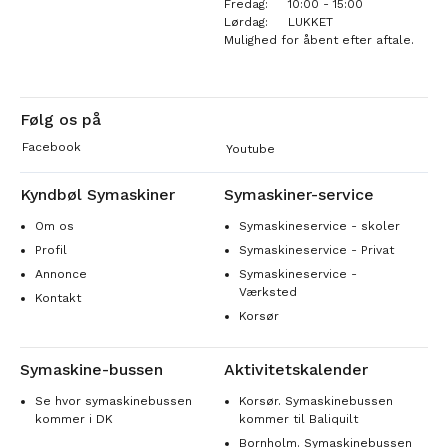
Fredag:
10:00 - 15:00
Lørdag:
LUKKET
Mulighed for åbent efter aftale.
Følg os på
Facebook
Youtube
Kyndbøl Symaskiner
Symaskiner-service
Om os
Symaskineservice - skoler
Profil
Symaskineservice - Privat
Annonce
Symaskineservice -
Værksted
Kontakt
Korsør
Symaskine-bussen
Aktivitetskalender
Se hvor symaskinebussen
Korsør. Symaskinebussen
kommer i DK
kommer til Baliquilt
Bornholm. Symaskinebussen