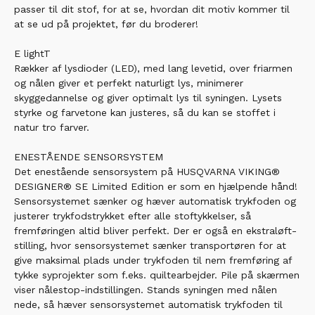
passer til dit stof, for at se, hvordan dit motiv kommer til
at se ud på projektet, før du broderer!
E lightT
Rækker af lysdioder (LED), med lang levetid, over friarmen
og nålen giver et perfekt naturligt lys, minimerer
skyggedannelse og giver optimalt lys til syningen. Lysets
styrke og farvetone kan justeres, så du kan se stoffet i
natur tro farver.
ENESTÅENDE SENSORSYSTEM
Det enestående sensorsystem på HUSQVARNA VIKING®
DESIGNER® SE Limited Edition er som en hjælpende hånd!
Sensorsystemet sænker og hæver automatisk trykfoden og
justerer trykfodstrykket efter alle stoftykkelser, så
fremføringen altid bliver perfekt. Der er også en ekstraløft-
stilling, hvor sensorsystemet sænker transportøren for at
give maksimal plads under trykfoden til nem fremføring af
tykke syprojekter som f.eks. quiltearbejder. Pile på skærmen
viser nålestop-indstillingen. Stands syningen med nålen
nede, så hæver sensorsystemet automatisk trykfoden til