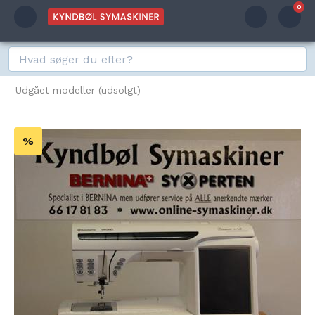
0
Udgået modeller (udsolgt)
%