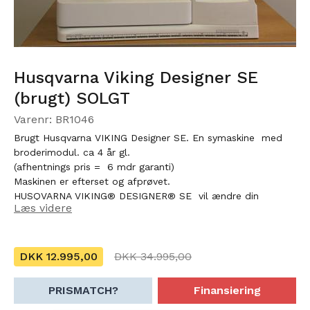
Husqvarna Viking Designer SE
(brugt) SOLGT
Varenr: BR1046
Brugt Husqvarna VIKING Designer SE. En symaskine med
broderimodul. ca 4 år gl.
(afhentnings pris = 6 mdr garanti)
Maskinen er efterset og afprøvet.
HUSQVARNA VIKING® DESIGNER® SE vil ændre din
Læs videre
opfattelse af syning og broderi for altid. Den er designet og
konstrueret til at gøre din yndlingshobby til en dejlig og
berigende oplevelse. Denne maskine er resultatet af et tæt
samarbejde mellem ingeniører hos HUSQVARNA VIKING® i
DKK 12.995,00
DKK 34.995,00
Sverige og dygtige syentusiaster fra hele verden.
BRODÉRRAMMER som medfølger
PRISMATCH?
Finansiering
1.stk 100 X 100