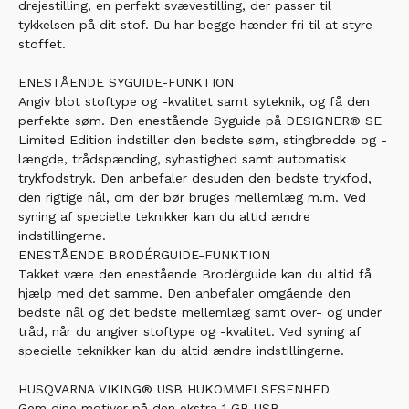
drejestilling, en perfekt svævestilling, der passer til
tykkelsen på dit stof. Du har begge hænder fri til at styre
stoffet.
ENESTÅENDE SYGUIDE-FUNKTION
Angiv blot stoftype og -kvalitet samt syteknik, og få den
perfekte søm. Den enestående Syguide på DESIGNER® SE
Limited Edition indstiller den bedste søm, stingbredde og -
længde, trådspænding, syhastighed samt automatisk
trykfodstryk. Den anbefaler desuden den bedste trykfod,
den rigtige nål, om der bør bruges mellemlæg m.m. Ved
syning af specielle teknikker kan du altid ændre
indstillingerne.
ENESTÅENDE BRODÉRGUIDE-FUNKTION
Takket være den enestående Brodérguide kan du altid få
hjælp med det samme. Den anbefaler omgående den
bedste nål og det bedste mellemlæg samt over- og under
tråd, når du angiver stoftype og -kvalitet. Ved syning af
specielle teknikker kan du altid ændre indstillingerne.
HUSQVARNA VIKING® USB HUKOMMELSESENHED
Gem dine motiver på den ekstra 1 GB USB