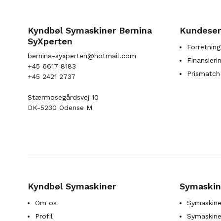
Kyndbøl Symaskiner Bernina
Kundeser
SyXperten
Forretning
bernina-syxperten@hotmail.com
Finansieri
+45 6617 8183
Prismatch
+45 2421 2737
Stærmosegårdsvej 10
DK-5230 Odense M
Kyndbøl Symaskiner
Symaskin
Om os
Symaskine
Profil
Symaskines