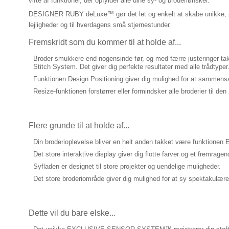
vifte af funktioner, der opfylder alle dine sy- og broderiønsker.
DESIGNER RUBY deLuxe™ gør det let og enkelt at skabe unikke, per
lejligheder og til hverdagens små stjernestunder.
Fremskridt som du kommer til at holde af...
Broder smukkere end nogensinde før, og med færre justeringer t
Stitch System. Det giver dig perfekte resultater med alle trådtyper
Funktionen Design Positioning giver dig mulighed for at sammensæ
Resize-funktionen forstørrer eller formindsker alle broderier til de
Flere grunde til at holde af...
Din broderioplevelse bliver en helt anden takket være funktionen E
Det store interaktive display giver dig flotte farver og et fremragend
Syfladen er designet til store projekter og uendelige muligheder.
Det store broderiområde giver dig mulighed for at sy spektakulær
Dette vil du bare elske...