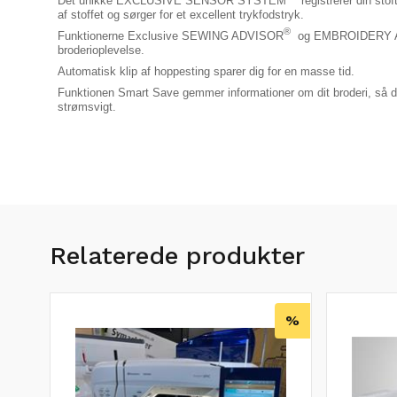
Det unikke EXCLUSIVE SENSOR SYSTEM™ registrerer din stoftykk
af stoffet og sørger for et excellent trykfodstryk.
®
Funktionerne Exclusive SEWING ADVISOR
og EMBROIDERY AD
broderioplevelse.
Automatisk klip af hoppesting sparer dig for en masse tid.
Funktionen Smart Save gemmer informationer om dit broderi, så du
strømsvigt.
Relaterede produkter
%