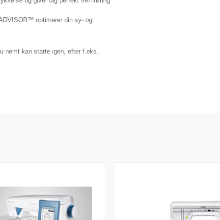
else og giver dig perfekt fremføring
VISOR™ optimerer din sy- og
 nemt kan starte igen, efter f.eks.
Nyt