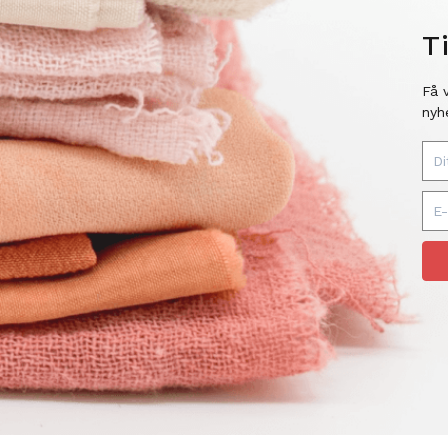
T
Få 
nyh