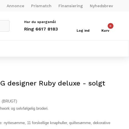
Annonce
Prismatch
Finansiering
Nyhedsbrev
Har du spørgsmål
0
Ring 6617 8183
Log ind
Kurv
G designer Ruby deluxe - solgt
. (BRUGT)
chwork og selvfølgelig broderi.
: nyttesømme, 11 forskellige knaphuller, quiltesømme, dekorative