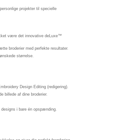
sonlige projekter til specielle
akket være det innovative deLuxe™
.
tte broderier med perfekte resultater.
n ønskede størrelse.
mbroidery Design Editing (redigering).
e billede af dine broderier.
e designs i bare én opspænding.