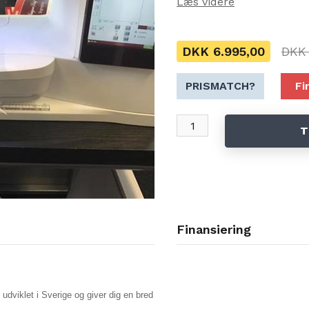
Læs videre
sømme, 6 programmerbare alfabe
Indeholder 337 broderier og 4 brode
MEDFØLGENDE RAMMER:
DKK 6.995,00
DKK 
DESIGNER™ ROYAL HOOP, 360
DESIGNER™ SPLENDID SQUARE
SE MERE INFO, KLIK HER.
PRISMATCH?
Fi
T
Finansiering
iklet i Sverige og giver dig en bred