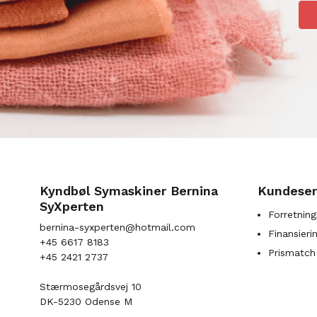
Kyndbøl Symaskiner Bernina
Kundeser
SyXperten
Forretning
bernina-syxperten@hotmail.com
Finansieri
+45 6617 8183
Prismatch
+45 2421 2737
Stærmosegårdsvej 10
DK-5230 Odense M