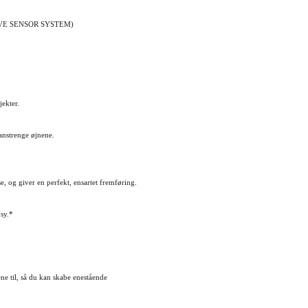
VE SENSOR SYSTEM
)
jekter.
 anstrenge øjnene.
og giver en perfekt, ensartet fremføring.
 sy.*
e til, så du kan skabe enestående