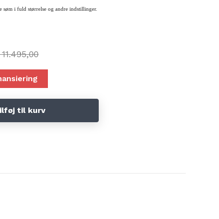
e søm i fuld størrelse og andre indstillinger.
aden, så det er nemt at sy, og du undgår at anstrenge øjnene.
11.495,00
EM ....
lse"
nansiering
ilføj til kurv