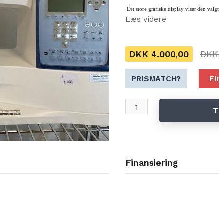
.Det store grafiske display viser den valgt
Læs videre
.Den dobbelte belysning belyser arbejdsfl
SMARTE PRAKTISKE FUNKTIONER
DKK 4.000,00
DKK 
.Den unikke EXCLUSIVE SENSOR SYST
Læs mere under "vis uddybende beskrive
PRISMATCH?
Fi
T
Finansiering