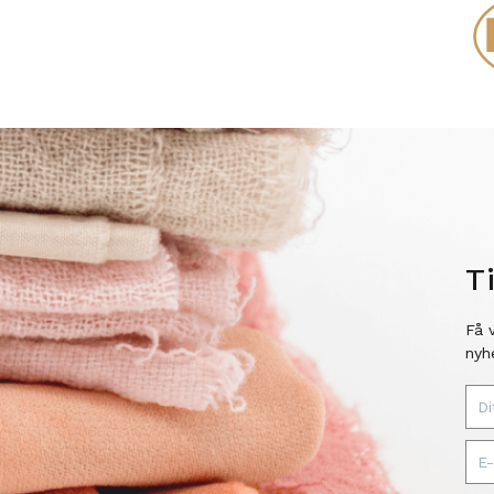
T
Få 
nyh