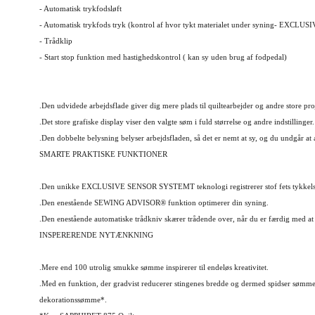
- Automatisk trykfodsløft
- Automatisk trykfods tryk (kontrol af hvor tykt materialet under syning-
EXCLUSI
- Trådklip
- Start stop funktion med hastighedskontrol ( kan sy uden brug af fodpedal)
.Den udvidede arbejdsflade giver dig mere plads til quiltearbejder og andre store pro
.Det store grafiske display viser den valgte søm i fuld størrelse og andre indstillinger.
.Den dobbelte belysning belyser arbejdsfladen, så det er nemt at sy, og du undgår at
SMARTE PRAKTISKE FUNKTIONER
.Den unikke EXCLUSIVE SENSOR SYSTEMT teknologi registrerer stof fets tykkelse, 
.Den enestående SEWING ADVISOR® funktion optimerer din syning.
.Den enestående automatiske trådkniv skærer trådende over, når du er færdig med at
INSPERERENDE NYTÆNKNING
.Mere end 100 utrolig smukke sømme inspirerer til endeløs kreativitet.
.Med en funktion, der gradvist reducerer stingenes bredde og dermed spidser sømmen
dekorationssømme*.