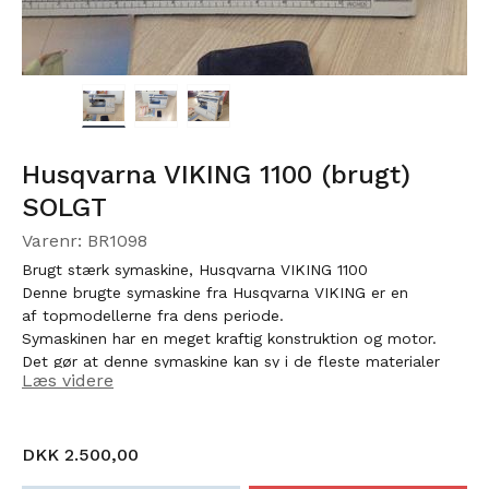
Husqvarna VIKING 1100 (brugt)
SOLGT
Varenr: BR1098
Brugt stærk symaskine, Husqvarna VIKING 1100
Denne brugte symaskine fra Husqvarna VIKING er en
af topmodellerne fra dens periode.
Symaskinen har en meget kraftig konstruktion og motor.
Det gør at denne symaskine kan sy i de fleste materialer
Læs videre
uden problemer. Manual og mange meget udstyr
medfølger.
Symaskinen er efterset og sælges som brugt. 6 mdr garanti.
14 dages ombytningsret.
DKK 2.500,00