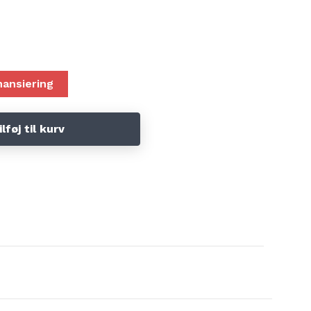
nansiering
ilføj til kurv