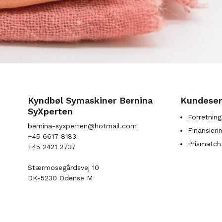
Kyndbøl Symaskiner Bernina
Kundeser
SyXperten
Forretning
bernina-syxperten@hotmail.com
Finansieri
+45 6617 8183
Prismatch
+45 2421 2737
Stærmosegårdsvej 10
DK-5230 Odense M