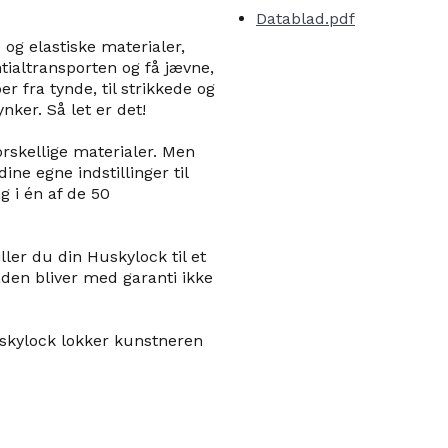
Datablad.pdf
 og elastiske materialer,
ntialtransporten og få jævne,
r fra tynde, til strikkede og
nker. Så let er det!
skellige materialer. Men
ne egne indstillinger til
g i én af de 50
ller du din Huskylock til et
en bliver med garanti ikke
uskylock lokker kunstneren