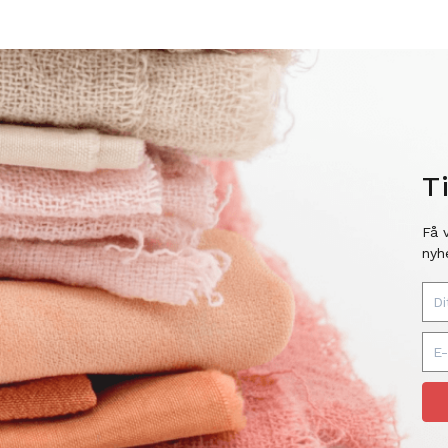
T
Få 
nyh