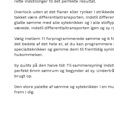
rette indstillinger til det perfekte resultat.
Overlock uden at det flaner eller rynker i strikkede
takket være differentialtransporten. Indstil differe
glatte sømme med alle syteknikker og i alle stoftype
vævede. Indstil differentialtransporten igen og sy ry
Vælg mellem 11 forprogrammerede sømme og 6 for
det bedste af det hele er, at du kan programmere di
specialteknikker og gemme dem til fremtidig synin
hukommelser.
Sy quilts på den halve tid! Til sammensyning indsti
perfekt 6mm sømrum og begynder at sy. Undertråd
brugt op.
Den store palette af sømme og syteknikker i en H
frem i dig.