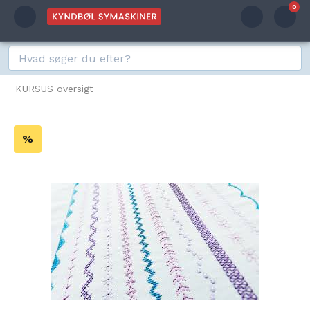
0
KURSUS oversigt
%