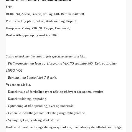
Feks
BERNINA,2-serie, 3-serie, 430 og 440- Bernina 530/550
Pfaff, smart by pfaff, Sellect, Ambission og Pasport
Husqvarna Viking VIKING E-type, Emmerald,
Broher Alle typer op og med inv 1040.
Større symaskiner henvises til feks specielle kurser som feks.
- Pfaff expression og Icon og Husqvarna VIKING sapphire 965- Epic og Brother
1100Q-VQ2
- Bernina 4 og 5 serie (vio)-7-8 serie.
Vi gennemgår bla.
- Korrekt valg af forskellige typer nåle og trådtyper for optimal resultat
- Korrekt trådning, opspoling.
- Optimering af tråd spænding, over og undertråd.
- Generelle indstillinger som feks stinglængde/stingbredde.
- Syning i tykke, tynde og stræk stoffer.
Husk at du skal medbringe din egen symaskine, manualen og det tilbehør som følger