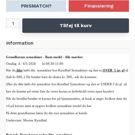
PRISMATCH?
Finansiering
Tilføj til kurv
Information
Grundkursus symaskiner - Basis model - Alle mærker
Onsdag
  d.  
6
/5-202
6	
kl 08:30-11:00
Har du
 ikke
 købt din  symaskine hos Kyndbøl Symaskiner og den er
 OVER  5 år, gl
 så kost
(Ialt kr 600,-) Du betaler bare de ekstra kr. 300,- når du kommer.
(Har du ikke købt din symaskine hos Kyndbøl Symaskiner og den er UNDER 5 år gl. så
kan du komme på vente liste da vores kursus er forbeholdt vores egne kunder)
Når du bestiller/betaler et kursus her på hjemmesiden, så husk at angiv hvilken dato du
vil på kursus samt at opgive hvilken symaskine model du har.
På dette grundkursus lærer du din nye symaskine at kende.
Underviser: Morten Kyndbøl
Bemærk. Dette kursus er for Alm. symaskiner.