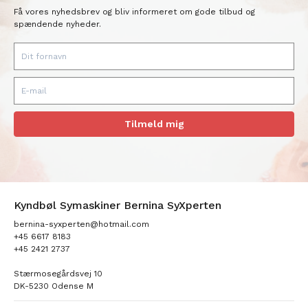
Få vores nyhedsbrev og bliv informeret om gode tilbud og
spændende nyheder.
Tilmeld mig
Kyndbøl Symaskiner Bernina SyXperten
bernina-syxperten@hotmail.com
+45 6617 8183
+45 2421 2737
Stærmosegårdsvej 10
DK-5230 Odense M