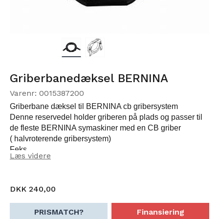
Griberbanedæksel BERNINA
Varenr: 0015387200
Griberbane dæksel til BERNINA cb gribersystem
Denne reservedel holder griberen på plads og passer til
de fleste BERNINA symaskiner med en CB griber
( halvroterende gribersystem)
Feks.
Læs videre
Bernina 600, 700, 800, 900 serien
Bernina 1000 serien
Bernina 125, 135, 145 serien
DKK 240,00
Bernina 210, 220, 230, 240 serien
Bernina 130, 140, 150, 153, 155, 160, 163, 165, 170.
PRISMATCH?
Finansiering
Bernina 430, 440 serien