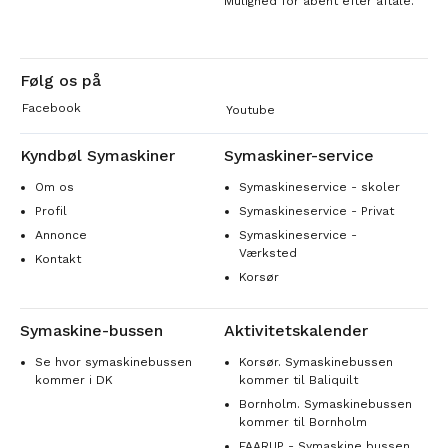
Mulighed for åbent efter aftale.
Følg os på
Facebook
Youtube
Kyndbøl Symaskiner
Symaskiner-service
Om os
Symaskineservice - skoler
Profil
Symaskineservice - Privat
Annonce
Symaskineservice -
Værksted
Kontakt
Korsør
Symaskine-bussen
Aktivitetskalender
Se hvor symaskinebussen
Korsør. Symaskinebussen
kommer i DK
kommer til Baliquilt
Bornholm. Symaskinebussen
kommer til Bornholm
FAARUP - Symaskine bussen