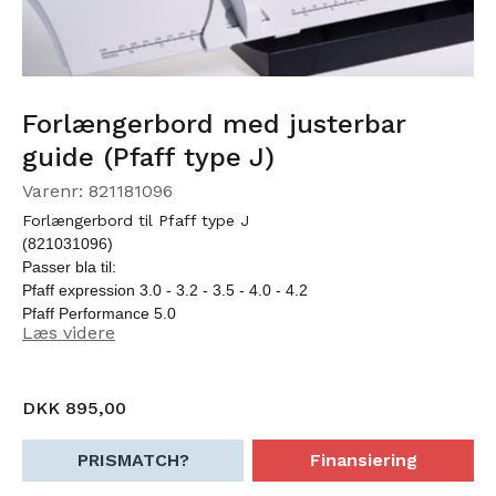
Forlængerbord med justerbar
guide (Pfaff type J)
Varenr: 821181096
Forlængerbord til Pfaff type J
(821031096)
Passer bla til:
Pfaff expression 3.0 - 3.2 - 3.5 - 4.0 - 4.2
Pfaff Performance 5.0
Læs videre
Pfaff Creative 2.0 - 3-0 - 4.5 Vision og Sensation pro.
DKK 895,00
PRISMATCH?
Finansiering