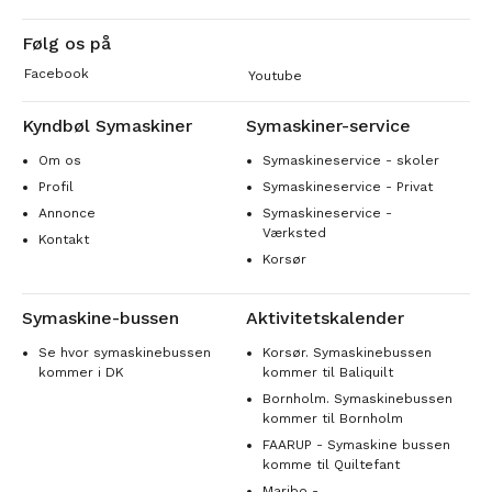
Følg os på
Facebook
Youtube
Kyndbøl Symaskiner
Symaskiner-service
Om os
Symaskineservice - skoler
Profil
Symaskineservice - Privat
Annonce
Symaskineservice -
Værksted
Kontakt
Korsør
Symaskine-bussen
Aktivitetskalender
Se hvor symaskinebussen
Korsør. Symaskinebussen
kommer i DK
kommer til Baliquilt
Bornholm. Symaskinebussen
kommer til Bornholm
FAARUP - Symaskine bussen
komme til Quiltefant
Maribo -