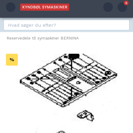
0
Reservedele til symaskiner BERNINA
%