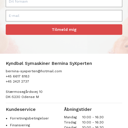
Tilmeld mig
Kyndbøl Symaskiner Bernina SyXperten
bernina-syxperten@hotmail.com
+45 6617 8183
+45 2421 2737
Stærmosegårdsvej 10
DK-5230 Odense M
Kundeservice
Åbningstider
Mandag
10:00 - 16:30
Forretningsbetingelser
Tirsdag
10:00 - 16:30
Finansiering
Onsdag
10:00 - 16:30