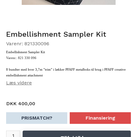
Embellishment Sampler Kit
Varenr: 821330096
Embellishment
Sampler Kit
Varenr.: 821 330 096
8 bundter med
hver 3,7m ”trim” i lækker PFAFF metalboks til brug i PFAFF
creative
embellishment
attachment
Perler
Læs videre
Snor
2 x chenille garn
2 x polyester bånd
DKK 400,00
2 x organza bånd
PRISMATCH?
Finansiering