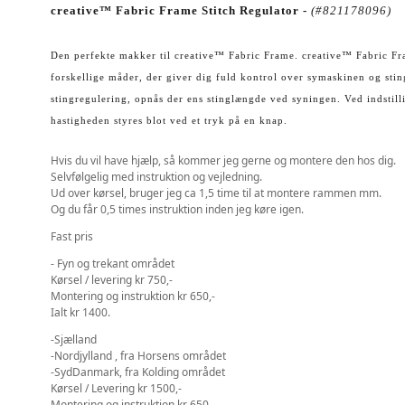
creative™ Fabric Frame Stitch Regulator -
(#821178096)
Den perfekte makker til creative™ Fabric Frame. creative™ Fabric Fr
forskellige måder, der giver dig fuld kontrol over symaskinen og sting
stingregulering, opnås der ens stinglængde ved syningen. Ved indstilli
hastigheden styres blot ved et tryk på en knap.
Hvis du vil have hjælp, så kommer jeg gerne og montere den hos dig.
Selvfølgelig med instruktion og vejledning.
Ud over kørsel, bruger jeg ca 1,5 time til at montere rammen mm.
Og du får 0,5 times instruktion inden jeg køre igen.
Fast pris
- Fyn og trekant området
Kørsel / levering kr 750,-
Montering og instruktion kr 650,-
Ialt kr 1400.
-Sjælland
-Nordjylland , fra Horsens området
-SydDanmark, fra Kolding området
Kørsel / Levering kr 1500,-
Montering og instruktion kr 650,-