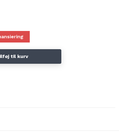
med nemt ind i dit arbejdsrum og kan anvendes både stående og
øjden. creative™ Fabric Frame har en "slæde” til symaskinen, der er let
ere, du behøver for at spænde dit stof fast. Perfekt at anvende f.eks.
nansiering
L
ilføj til kurv