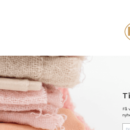
T
Få 
nyh