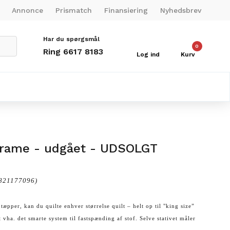
Annonce
Prismatch
Finansiering
Nyhedsbrev
Har du spørgsmål
0
Ring 6617 8183
Log ind
Kurv
 frame - udgået - UDSOLGT
821177096)
 tæpper, kan du quilte enhver størrelse quilt – helt op til "king size”
 vha. det smarte system til fastspænding af stof. Selve stativet måler