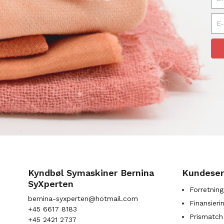
Kyndbøl Symaskiner Bernina
Kundeser
SyXperten
Forretning
bernina-syxperten@hotmail.com
Finansieri
+45 6617 8183
Prismatch
+45 2421 2737