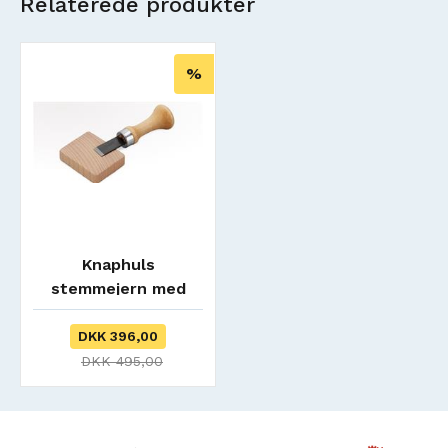
Relaterede produkter
%
Knaphuls
stemmejern med
træblok
DKK 396,00
DKK 495,00