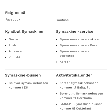
Følg os på
Facebook
Youtube
Kyndbøl Symaskiner
Symaskiner-service
Om os
Symaskineservice - skoler
Profil
Symaskineservice - Privat
Annonce
Symaskineservice -
Værksted
Kontakt
Korsør
Symaskine-bussen
Aktivitetskalender
Se hvor symaskinebussen
Korsør. Symaskinebussen
kommer i DK
kommer til Baliquilt
Bornholm. Symaskinebussen
kommer til Bornholm
FAARUP - Symaskine bussen
komme til Quiltefant