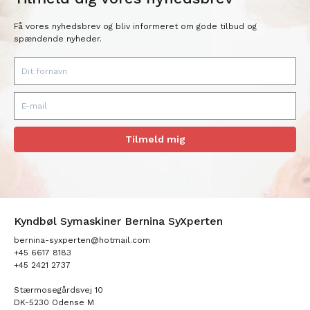
Få vores nyhedsbrev og bliv informeret om gode tilbud og
spændende nyheder.
Tilmeld mig
Kyndbøl Symaskiner Bernina SyXperten
bernina-syxperten@hotmail.com
+45 6617 8183
+45 2421 2737
Stærmosegårdsvej 10
DK-5230 Odense M