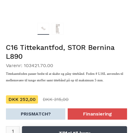
C16 Tittekantfod, STOR Bernina
L890
Varenr: 103421.70.00
Tittekantsfoden passer bedst til at skabe og påsy tittebånd. Foden # L16L anvendes til
mellemsvære til tunge stoffer samt tittebånd på op til maksimum 5 mm.
DKK 252,00
DKK 315,00
PRISMATCH?
Finansiering