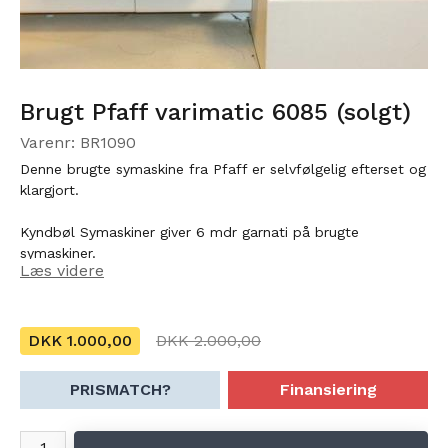
Brugt Pfaff varimatic 6085 (solgt)
Varenr: BR1090
Denne brugte symaskine fra Pfaff er selvfølgelig efterset og
klargjort.
Kyndbøl Symaskiner giver 6 mdr garnati på brugte
symaskiner.
Læs videre
14 dages ombytningsret.
DKK 1.000,00
DKK 2.000,00
PRISMATCH?
Finansiering