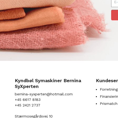
Kyndbøl Symaskiner Bernina
Kundeser
SyXperten
Forretning
bernina-syxperten@hotmail.com
Finansieri
+45 6617 8183
Prismatch
+45 2421 2737
Stærmosegårdsvej 10