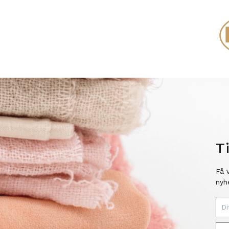
T
Få 
nyh