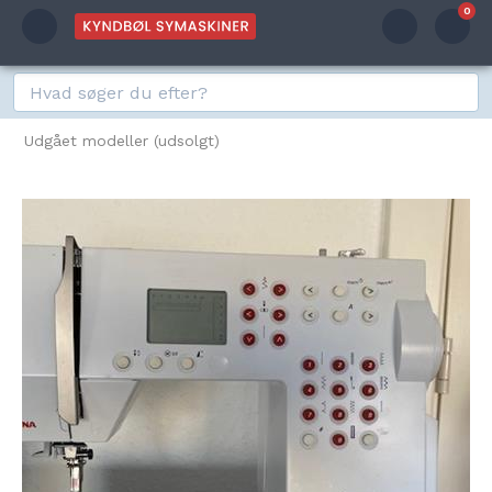
0
Udgået modeller (udsolgt)