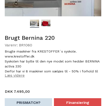
Brugt Bernina 220
Varenr: BR1060
Brugte maskiner fra KRESTOFFER´s syskole.
www.krestoffer.dk
Syskolen har bytte til den nye model som hedder BERNINA
activa 330
Derfor har vi 8 maskiner som sælges til - 50% i forhold til
Læs videre
nypris.
Alle maskinerne er efterset og sælges med følgende udsyr:
NY:
Støvhætte
DKK 7.495,00
Fodpedal
Tilberhørs taske med
PRISMATCH?
Finansiering