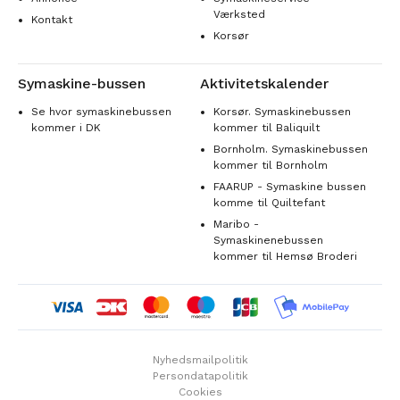
Værksted
Kontakt
Korsør
Symaskine-bussen
Aktivitetskalender
Se hvor symaskinebussen
Korsør. Symaskinebussen
kommer i DK
kommer til Baliquilt
Bornholm. Symaskinebussen
kommer til Bornholm
FAARUP - Symaskine bussen
komme til Quiltefant
Maribo -
Symaskinenebussen
kommer til Hemsø Broderi
Nyhedsmailpolitik
Persondatapolitik
Cookies