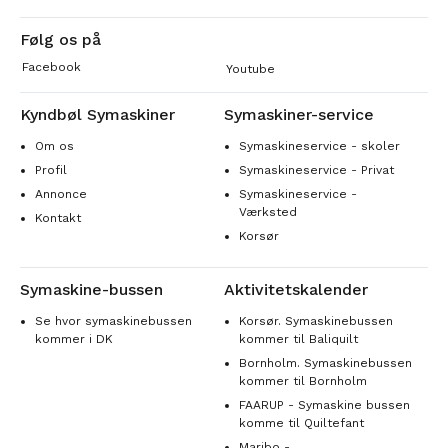
Følg os på
Facebook
Youtube
Kyndbøl Symaskiner
Symaskiner-service
Om os
Symaskineservice - skoler
Profil
Symaskineservice - Privat
Annonce
Symaskineservice -
Værksted
Kontakt
Korsør
Symaskine-bussen
Aktivitetskalender
Se hvor symaskinebussen
Korsør. Symaskinebussen
kommer i DK
kommer til Baliquilt
Bornholm. Symaskinebussen
kommer til Bornholm
FAARUP - Symaskine bussen
komme til Quiltefant
Maribo -