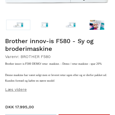
Brother innov-is F580 - Sy og
broderimaskine
Varenr: BROTHER F580
Brother innov is F580 DEMO/ retur maskine. - Demo / retur maskine - spar 20%
Denne maskine har været solgt men er leveret retur ugen efter og er derfor pakket ud.
Kunden fortrød og købte en større model
Læs videre
Sy og broderimaskine med mulighed for trådløs overførsel af broderi.
180 mm x 130 mm broderiområde
193 indbyggede broderidesigns – 55 aldrig set før!
13 broderiskrifttyper – 2 helt nye!
DKK 17.995,00
Nåletråder
Trådløst LAN aktiveret