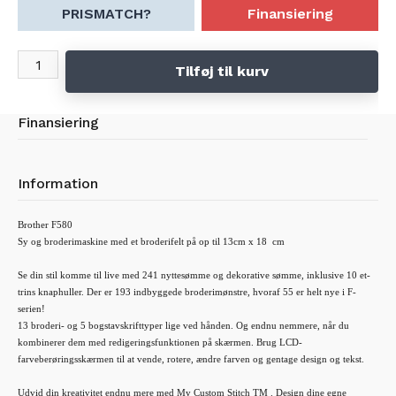
Opret forbindelse til Artspira-appen
PRISMATCH?
Finansiering
241 sysømme, inklusive 10 knaphuller, plus 5 skrifttyper
190 mm arbejdsområde
Sidelæns fodringssyning og SFDS
Automatisk overtrådsspænding
Tilføj til kurv
Automatisk afklip
My Custom Stitch TM
Finansiering
Information
Brother F580
Sy og broderimaskine med et broderifelt på op til 13cm x 18
cm
Se din stil komme til live med 241 nyttesømme og dekorative sømme, inklusive 10 et-
trins knaphuller. Der er 193 indbyggede broderimønstre, hvoraf 55 er helt nye i F-
serien!
13 broderi- og 5 bogstavskrifttyper lige ved hånden. Og endnu nemmere, når du
kombinerer dem med redigeringsfunktionen på skærmen. Brug LCD-
farveberøringsskærmen til at vende, rotere, ændre farven og gentage design og tekst.
Udvid din kreativitet endnu mere med My Custom Stitch TM . Design dine egne