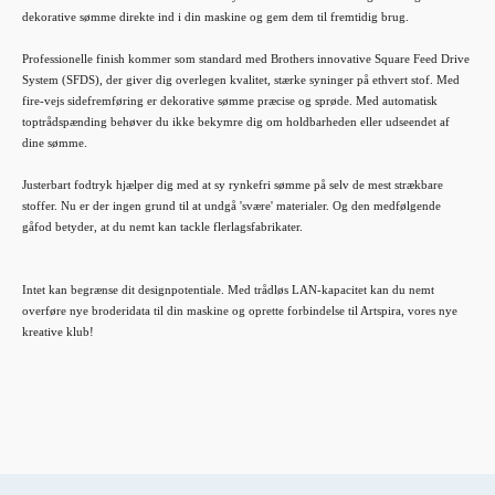
dekorative sømme direkte ind i din maskine og gem dem til fremtidig brug.
Professionelle finish kommer som standard med Brothers innovative Square Feed Drive
System (SFDS), der giver dig overlegen kvalitet, stærke syninger på ethvert stof. Med
fire-vejs sidefremføring er dekorative sømme præcise og sprøde. Med automatisk
toptrådspænding behøver du ikke bekymre dig om holdbarheden eller udseendet af
dine sømme.
Justerbart fodtryk hjælper dig med at sy rynkefri sømme på selv de mest strækbare
stoffer. Nu er der ingen grund til at undgå 'svære' materialer. Og den medfølgende
gåfod betyder, at du nemt kan tackle flerlagsfabrikater.
Intet kan begrænse dit designpotentiale. Med trådløs LAN-kapacitet kan du nemt
overføre nye broderidata til din maskine og oprette forbindelse til Artspira, vores nye
kreative klub!