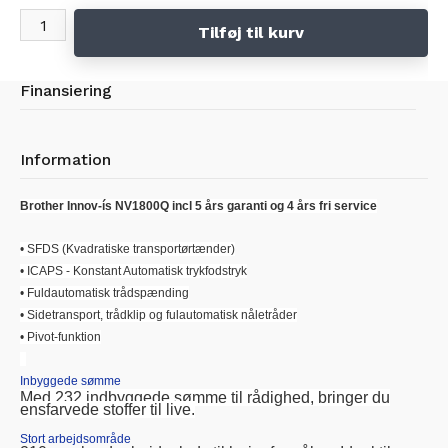
Tilføj til kurv
Finansiering
Information
Brother Innov-ís NV1800Q incl 5 års garanti og 4 års fri service
• SFDS (Kvadratiske transportørtænder)
• ICAPS - Konstant Automatisk trykfodstryk
• Fuldautomatisk trådspænding
• Sidetransport, trådklip og fulautomatisk nåletråder
• Pivot-funktion
Inbyggede sømme
Med 232 indbyggede sømme til rådighed, bringer du
ensfarvede stoffer til live.
Stort arbejdsområde