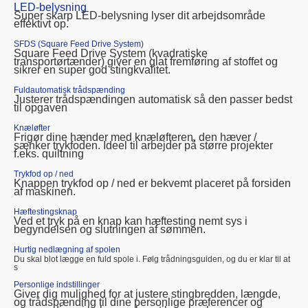
LED-belysning
Super skarp LED-belysning lyser dit arbejdsområde
effektivt op.
SFDS (Square Feed Drive System)
Square Feed Drive System (kvadratiske
transportørtænder) giver en glat fremføring af stoffet og
sikrer en super god stingkvalitet.
Fuldautomatisk trådspænding
Justerer trådspændingen automatisk så den passer bedst
til opgaven
Knæløfter
Frigør dine hænder med knæløfteren, den hæver /
sænker trykfoden. Ideel til arbejder på større projekter
f.eks. quiltning
Trykfod op / ned
Knappen trykfod op / ned er bekvemt placeret på forsiden
af maskinen.
Hæftestingsknap
Ved et tryk på en knap kan hæftesting nemt sys i
begyndelsen og slutningen af ​​sømmen.
Hurtig nedlægning af spolen
Du skal blot lægge en fuld spole i. Følg trådningsguiden, og du er klar til at
s
Personlige indstillinger
Giver dig mulighed for at justere stingbredden, længde,
og trådspænding til dine personlige præferencer og