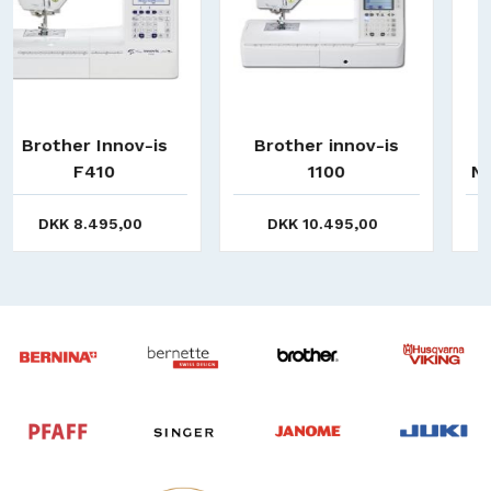
Brother innov-is
Brother Innov-is
1100
NV1040SE incl 5 års
garanti og 4 års fri
service.
DKK 10.495,00
DKK 9.995,00