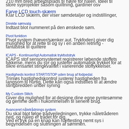
210 mm bred arbejdsplads til højre for nålen. Ideel til
store syprojekter såsom quiltning, gardiner osv
Farve LCD touch-skærm
Klar LCD skærm, der viser sømdetaljer og indstillinger,
Direkte sømvalg
Indtast blot nummeret på den ønskede søm.
Pivot funktion
Pivot system (hæver/sænker aut. Trykfoden) giver dig
mulighed for at rette til og sy i en anden retning -
fantastisk til quiltere
ICAPS - Kontinuerligt Automatisk trykfodstryk
ICAPS stof sensorsystemet registrerer løbende stoffets
tykkelse, mens du syr og justerer automatisk trykket for at
sikre ensartet stingkvalitet i varierende stoftykkelser.
Hastigheds kontrol START/STOP uden brug af fodpedal.
Trinløs hastighedskontrol justerer hastigheden fra
langsom til hurtig. Dette kan også indstilles til at ændre
stingbredden under syning
My Custom Stitch
Giver dig mulighed for at designe dine egne pyntesømme
og gemme dem i hukommelsen til senere brug.
Avanceret nåletrådnings system
Du skal blot følge trådvejledningen, trykke nåletråderen
ned, og nålen er trådet for dig.
Ved et tryk på en knap kan hæftesting nemt sys i
begyndelsen og slutningen af ​​sømmen.