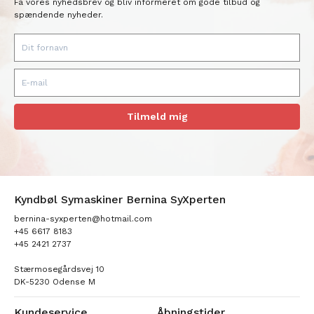
Få vores nyhedsbrev og bliv informeret om gode tilbud og
spændende nyheder.
Tilmeld mig
Kyndbøl Symaskiner Bernina SyXperten
bernina-syxperten@hotmail.com
+45 6617 8183
+45 2421 2737
Stærmosegårdsvej 10
DK-5230 Odense M
Kundeservice
Åbningstider