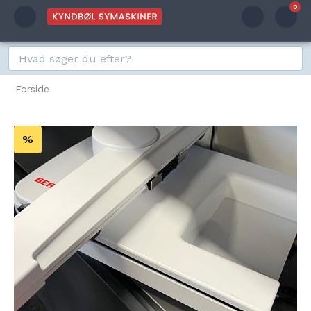
0
Forside
%