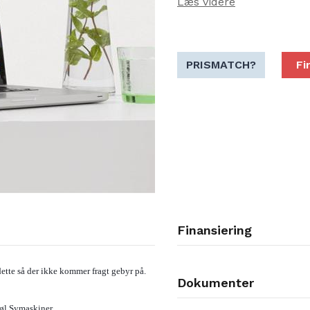
Læs videre
Onsdag d 30-1-2019 kl 16:00-18:00
Onsdag d 20-3 2019 kl 16:00-18:00
Onsdag d. 10-7 2019 kl 16:00-18:00
PRISMATCH?
Fi
Onsdag d 25-9-2019 kl 16:00-18:00
Hvis du har købt dit Software program h
broderisoftware café.
Har du
IKKE
købt det hos Kyndbøl Symas
Vi er nu startet og planen er a
På en cafe bliver der ikke unde
hinanden gode råd og vejledni
Finansiering
Tag dit igangværende projekt 
dette så der ikke kommer fragt gebyr på.
Der vil også komme rigtige ku
Dokumenter
udvalgte søndage i vores lok
bøl Symaskiner