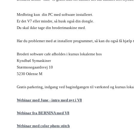
Medbring kun din PC med software installeret.
Er det V7 eller mindre, så husk også din dongle.
Du skal ikke tage din broderimaskine med.
Har du problemer med at installere programmet, så kan du også få hjælp ti
Broderi software cafe afholdes i kursus lokalerne hos
Kyndbøl Symaskiner
Stærmosegaardsvej 10
5230 Odense M
Gratis parkering, indgang ved bagindgangen til værksted og kursus lokal
Webinar med June - intro med nyt i V8
Webinar fra BERNINA med V8
Webinar med color photo stitch