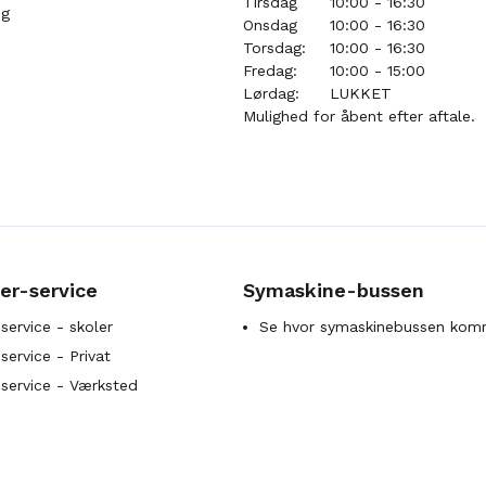
Tirsdag
10:00 - 16:30
ng
Onsdag
10:00 - 16:30
Torsdag:
10:00 - 16:30
Fredag:
10:00 - 15:00
Lørdag:
LUKKET
Mulighed for åbent efter aftale.
er-service
Symaskine-bussen
service - skoler
Se hvor symaskinebussen kom
ervice - Privat
service - Værksted