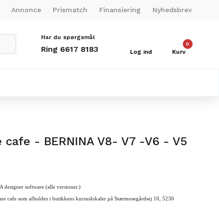
Annonce
Prismatch
Finansiering
Nyhedsbrev
Har du spørgsmål
0
Ring 6617 8183
Log ind
Kurv
e cafe - BERNINA V8- V7 -V6 - V5
A designer software (alle versioner.)
are
cafe som afholdes i butikkens kursuslokaler på Stærmosegårdsej 10, 5230