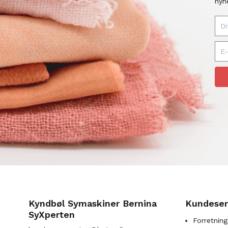
nyh
Kyndbøl Symaskiner Bernina
Kundeser
SyXperten
Forretning