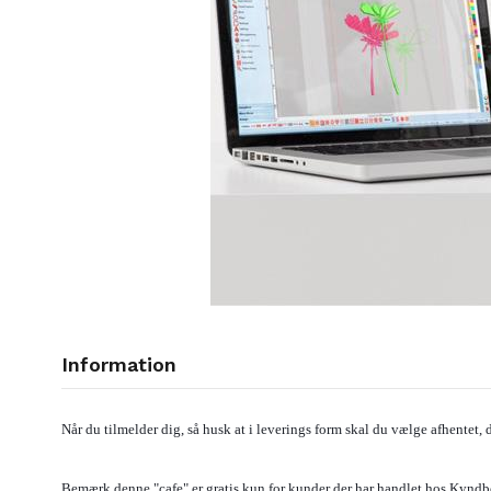
Information
Når du tilmelder dig, så husk at i leverings form skal du vælge afhentet, 
Bemærk denne "cafe" er gratis kun for kunder der har handlet hos Kynd