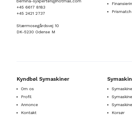
bernina-syxperten@hotmail.com
Finansieri
+45 6617 8183
Prismatch
+45 2421 2737
Stærmosegårdsvej 10
DK-5230 Odense M
Kyndbøl Symaskiner
Symaskin
Om os
Symaskine
Profil
Symaskines
Annonce
Symaskine
Kontakt
Korsør