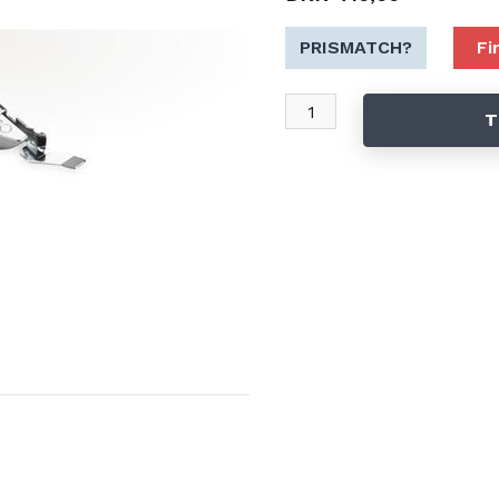
PRISMATCH?
Fi
T