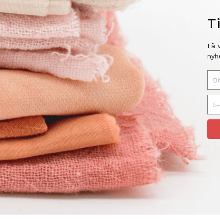
T
Få 
nyh