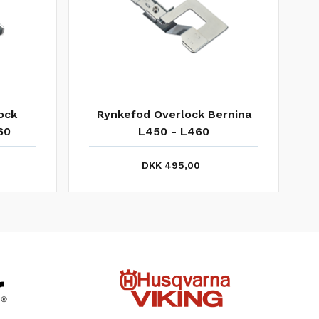
RNINA
Guide for dekorationstråd,
BERNINA l450 - l460
DKK 390,00