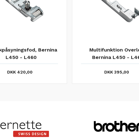
efod Overlock Bernina
Deco spoleholder BE
L450 - L460
L450 - L460
DKK 495,00
DKK 285,00