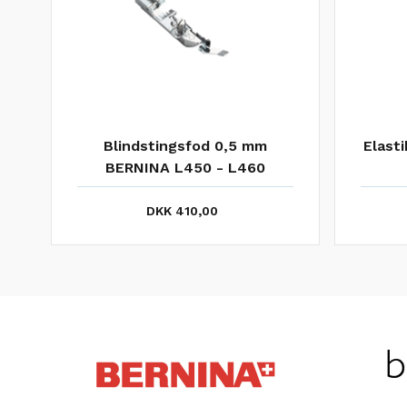
a
Multifunktion Overlock
Rynk
Bernina L450 - L460
DKK 395,00