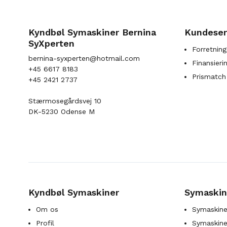
Kyndbøl Symaskiner Bernina
Kundeser
SyXperten
Forretning
bernina-syxperten@hotmail.com
Finansieri
+45 6617 8183
Prismatch
+45 2421 2737
Stærmosegårdsvej 10
DK-5230 Odense M
Kyndbøl Symaskiner
Symaskin
Om os
Symaskine
Profil
Symaskines