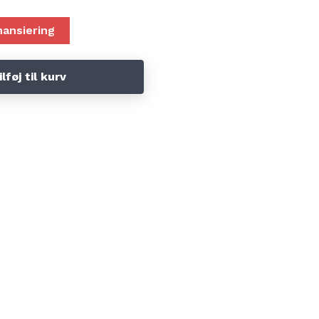
nansiering
ilføj til kurv