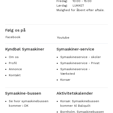
Fredag:
10:00 - 15:00
Lørdag:
LUKKET
Mulighed for åbent efter aftale.
Følg os på
Facebook
Youtube
Kyndbøl Symaskiner
Symaskiner-service
Om os
Symaskineservice - skoler
Profil
Symaskineservice - Privat
Annonce
Symaskineservice -
Værksted
Kontakt
Korsør
Symaskine-bussen
Aktivitetskalender
Se hvor symaskinebussen
Korsør. Symaskinebussen
kommer i DK
kommer til Baliquilt
Bornholm. Symaskinebussen