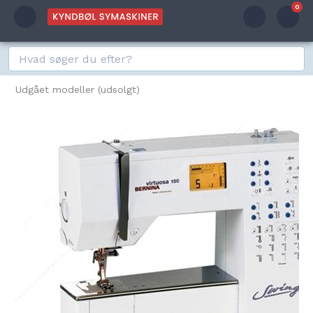
0
Udgået modeller (udsolgt)