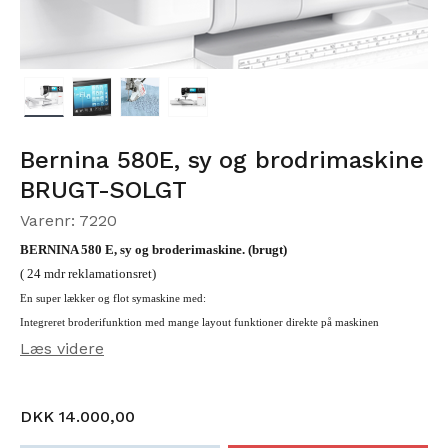
Bernina 580E, sy og brodrimaskine
BRUGT-SOLGT
Varenr: 7220
BERNINA 580 E, sy og broderimaskine. (brugt)
( 24 mdr reklamationsret)
En super lækker og flot symaskine med:
Integreret broderifunktion med mange layout funktioner direkte på maskinen
Læs videre
Alsidig hukommelsesfunktion
Stor intrigeret broderipakke med mange motiver og fonte til navne broderi.
Kraftig motor ( 1000 sting pr min)
DKK 14.000,00
9 mm. Griber, spolehus og spoler i hærdet stål ( helroterende )
Mulighed for tilslutning af BSR ( ekstraudstyr)