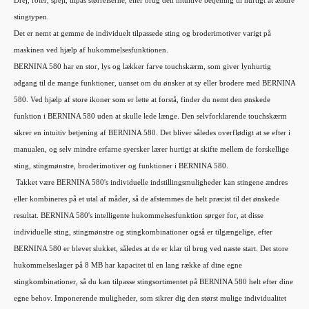
Drej, roter, spejl, tilpas størrelserne, eller brug den intuitive betjening til hurtigt at ændre
stingtypen.
Det er nemt at gemme de individuelt tilpassede sting og broderimotiver varigt på
maskinen ved hjælp af hukommelsesfunktionen.
BERNINA 580 har en stor, lys og lækker farve touchskærm, som giver lynhurtig
adgang til de mange funktioner, uanset om du ønsker at sy eller brodere med BERNINA
580. Ved hjælp af store ikoner som er lette at forstå, finder du nemt den ønskede
funktion i BERNINA 580 uden at skulle lede længe. Den selvforklarende touchskærm
sikrer en intuitiv betjening af BERNINA 580. Det bliver således overflødigt at se efter i
manualen, og selv mindre erfarne syersker lærer hurtigt at skifte mellem de forskellige
sting, stingmønstre, broderimotiver og funktioner i BERNINA 580.
Takket være BERNINA 580's individuelle indstillingsmuligheder kan stingene ændres
eller kombineres på et utal af måder, så de afstemmes de helt præcist til det ønskede
resultat. BERNINA 580's intelligente hukommelsesfunktion sørger for, at disse
individuelle sting, stingmønstre og stingkombinationer også er tilgængelige, efter
BERNINA 580 er blevet slukket, således at de er klar til brug ved næste start. Det store
hukommelseslager på 8 MB har kapacitet til en lang række af dine egne
stingkombinationer, så du kan tilpasse stingsortimentet på BERNINA 580 helt efter dine
egne behov. Imponerende muligheder, som sikrer dig den størst mulige individualitet