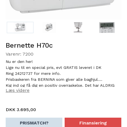
Bernette H70c
Varenr: 7200
Nu er den her!
Lige nu til en special pris, evt GRATIS leveret i DK
Ring 24212737 for mere info.
Prisbaskeren fra BERNINA som giver alle baghjul....
Kig ind og få dig en positiv overraskelse. Det har ALDRIG
Læs videre
været lettere og billigere at komme til at sy. Maskinen har
masser af sømme og der følger masser af tilbehør med
den.
Feks. 60 sømme, 7.mm søm bredde, Halogenlys-
DKK 3.695,00
Læs mere under Vis uddybende beskrivelse, eller klik på pdf
filen.
PRISMATCH?
Finansiering