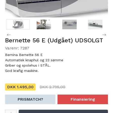
Bernette 56 E (Udgået) UDSOLGT
Varenr: 7287
Bernina Bernette 56 E
Automatisk knaphul og 23 sømme
Griber og spolehus i STÅL.
God krafig maskine.
DKK 1.495,00
DKK 2.795,00
PRISMATCH?
Finansiering