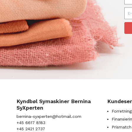
Kyndbøl Symaskiner Bernina
Kundeser
SyXperten
Forretning
bernina-syxperten@hotmail.com
Finansieri
+45 6617 8183
Prismatch
+45 2421 2737