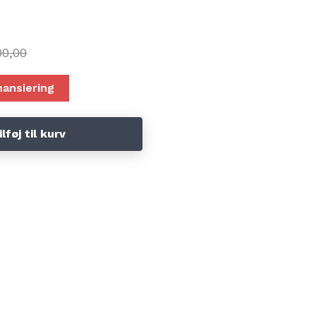
inen hos Kyndbøl Symaskiner så koster det kun kr 150-
0,00
l Symaskiner så betale di difference når du kommer.
e på sms 24212737 på mail bernina-syxperten@homail.com
nansiering
ilføj til kurv
ker
ærker
ker