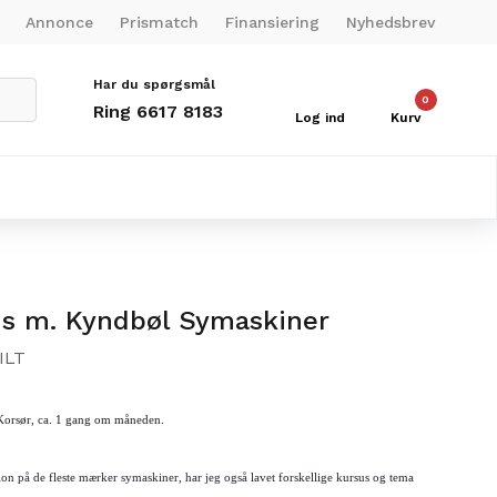
Annonce
Prismatch
Finansiering
Nyhedsbrev
Har du spørgsmål
0
Ring 6617 8183
Log ind
Kurv
sus m. Kyndbøl Symaskiner
ILT
 Korsør, ca. 1 gang om måneden.
ion på de fleste mærker symaskiner, har jeg også lavet forskellige kursus og tema 