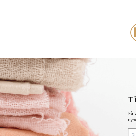
T
Få 
nyh