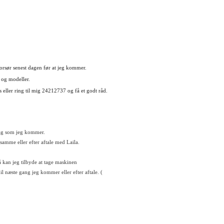
Grundkursus overlocker - alle mærker
Onsdag d 27-5 Kursus kl 15-17 ( AFLYS
Grundkursus Broderisofware - BERNI
orsør senest dagen før at jeg kommer.
Lørdag-søndag d 20-21 juni
 og modeller.
Kreativt Midsommermarked
 eller ring til mig 24212737 og få et godt råd.
Onsdag d 26-8
Kursus kl 15-17
Kursus Kend din symaskine - alle mærk
dag som jeg kommer.
samme eller efter aftale med Laila.
Onsdag d 30-9
Kursus kl 15-17
å kan jeg tilbyde at tage maskinen
Grundkursus broderimaskiner - alle m
il næste gang jeg kommer eller efter aftale. (
Onsdag d. 28-10
Kursus kl 15-17
Grundkursus overlocker - alle mærker