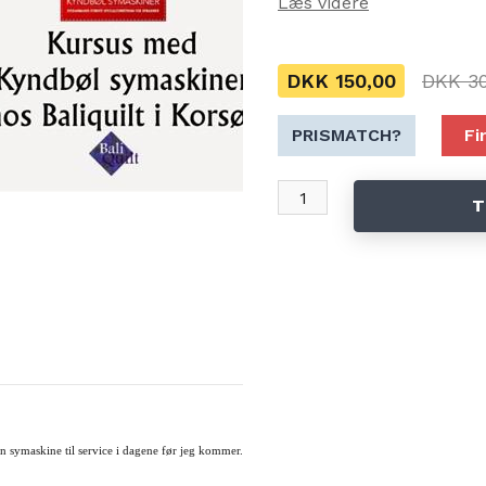
Læs videre
eftermiddage hos Baliquilt fra kl 15-17
Kursus og tema dage kræver tilmeldning.
Kursus koster 300 men har du købt mask
DKK 150,00
DKK 30
Har du ikke købt din maskine hos Kyndbø
Har du spørgsmål så kontakt mig direkt
PRISMATCH?
Fi
Her er den foreløbige plan for 2020
T
Onsdag d 29-1 Kursus kl 15-17
Kursus Kend din symaskine - alle mær
Onsdag d 26-2 Kursus kl 15-17
Grundkursus broderimaskiner - alle m
Onsdag d 25-3 Kursus kl 15-17
Kursus Kend din symaskine - alle mær
in symaskine til service i dagene før jeg kommer.
Onsdag d. 29-4
Kursus kl 15-17