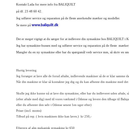
Kontakt Laila for mere info fra BALIQUILT
på tlf. 23 48 60 42.
Jeg udfører service og reparation på de fleste anerkendte mærker og modeller.
www.baliquilt.dk
Se mere på
Det er meget vigtigt at du sørger for at indlevere din symaskine hos BALIQUILT i K
Jeg har symaskine-bussen med og udfører service og reparation på de fleste mærker
Mangler du en ny symaskine eller har du
spørgsmål
vedr service mm, så skriv en sms
Hurtig levering
Jeg forsøger at lave alle de forud aftalte,
indlevende
maskiner så de er klar samme 
Når din maskine er klar så kontakter jeg dig og du kan afhente din maskine med det 
Skulle jeg ikke kunne nå at lave din symaskine, eller har du indleveret uden aftale, s
(efter
aftale
med dig) med til vores værksted i Odense og levere den tilbage til Baliqu
eller du afhenter den selv i Odense senest 1en uger efter)
Priser (incl. moms)
Tilbud på rep. ( hvis maskinen ikke kan laves.) kr 250,-
Eftersyn af alm mekanisk symaskine kr 650