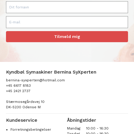
Tilmeld mig
Kyndbøl Symaskiner Bernina SyXperten
bernina-syxperten@hotmail.com
+45 6617 8183
+45 2421 2737
Stærmosegårdsvej 10
DK-5230 Odense M
Kundeservice
Åbningstider
Mandag
10:00 - 16:30
Forretningsbetingelser
Tirsdag
10:00 - 16:30