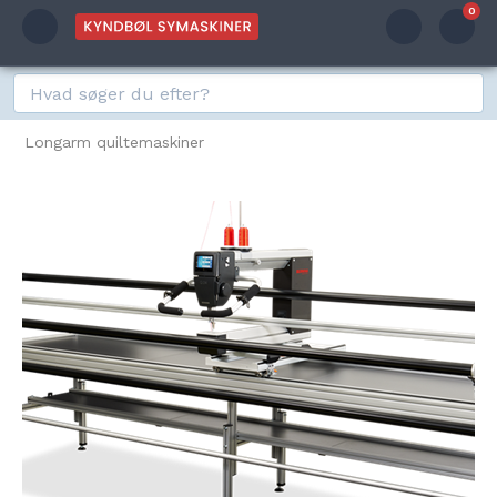
0
Longarm quiltemaskiner