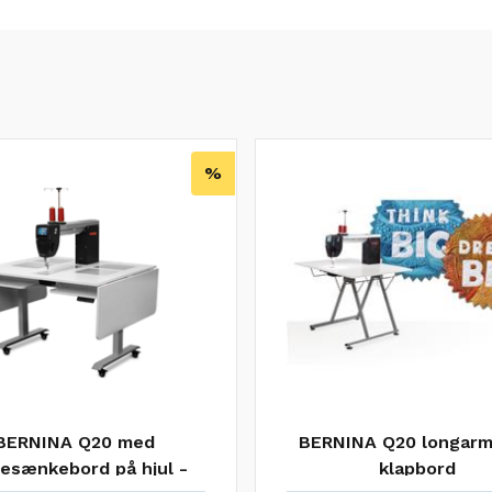
%
BERNINA Q20 med
BERNINA Q20 longar
esænkebord på hjul -
klapbord