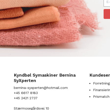
Kyndbøl Symaskiner Bernina
Kundeser
SyXperten
Forretning
bernina-syxperten@hotmail.com
Finansieri
+45 6617 8183
Prismatch
+45 2421 2737
Stærmosegårdsvej 10