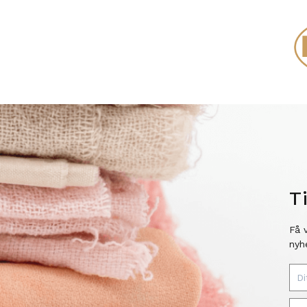
T
Få 
nyh