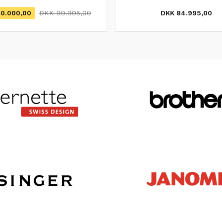
Demo kun 1 stk -
Afhentnings pris.
0.000,00
DKK 99.995,00
DKK 84.995,00