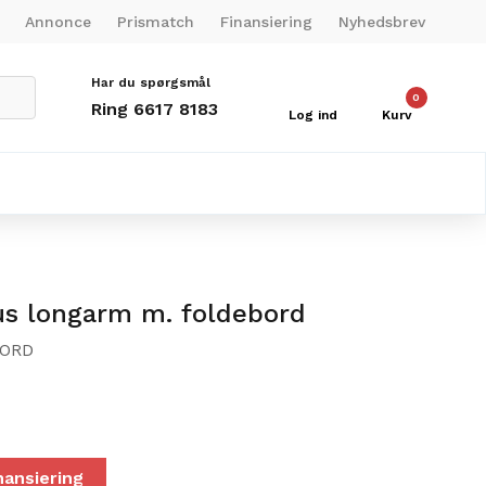
Annonce
Prismatch
Finansiering
Nyhedsbrev
Har du spørgsmål
0
Ring 6617 8183
Log ind
Kurv
us longarm m. foldebord
BORD
nansiering