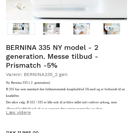
BERNINA 335 NY model - 2
generation. Messe tilbud -
Prismatch -5%
Varenr: BERNINA335_2 gen
Ny Bernina 335 ( 2. generation)
B 335 har som standard den fuldautomatisk knaphulsfod 3A med og er forberedt til en
knæløfter.
Det sikre valg.
B 325 / 335 er lille nok til at blive stillet ind i enhver sykrog, men
alligevel kraftfuld nok til at sy gennem dine sejeste materialer og ideer.
Læs videre
DKK 11.995,00