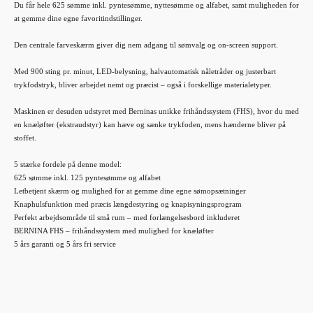
Du får hele 625 sømme inkl. pyntesømme, nyttesømme og alfabet, samt muligheden for
at gemme dine egne favoritindstillinger.
Den centrale farveskærm giver dig nem adgang til sømvalg og on-screen support.
Med 900 sting pr. minut, LED-belysning, halvautomatisk nåletråder og justerbart
trykfodstryk, bliver arbejdet nemt og præcist – også i forskellige materialetyper.
Maskinen er desuden udstyret med Berninas unikke frihåndssystem (FHS),
hvor
du med
en knæløfter (ekstraudstyr) kan hæve og sænke trykfoden, mens hænderne bliver på
stoffet.
5 stærke fordele på denne model:
625 sømme inkl. 125 pyntesømme og alfabet
Letbetjent skærm og mulighed for at gemme dine egne sømopsætninger
Knaphulsfunktion med præcis længdestyring og knapisyningsprogram
Perfekt arbejdsområde til små rum – med forlængelsesbord inkluderet
BERNINA FHS – frihåndssystem med mulighed for knæløfter
5 års garanti og 5 års fri service