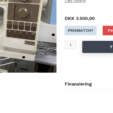
Læs videre
Begrænset GARANTI
6 mdr. begrænset garanti - (*ombytning)
DKK 3.500,00
Normalt giver vi 6 mdr. 100% garanti og 
Men dette er en maskine der har en alder 
PRISMATCH?
Fi
* Skulle der opstå en fejl på maskinen i
T
vi ombytning til anden vare
Dette da man ikke mere kan skaffe ALLE
Finansiering