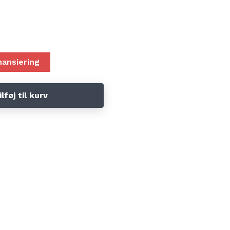
24 mdr reklamationsret på vires brugte maskine.
hvor vi ikke mere kan skaffe alle reservedele mere.
nansiering
nden de 6 mdr. som feks kræver en ny reservedel som vi IKKE kan skaffe, så tilbyder
ilføj til kurv
 reservedele.