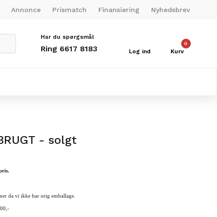
Annonce
Prismatch
Finansiering
Nyhedsbrev
Har du spørgsmål
0
Ring 6617 8183
Log ind
Kurv
BRUGT - solgt
ris.
ner da vi ikke har orig
emballage
.
300,-