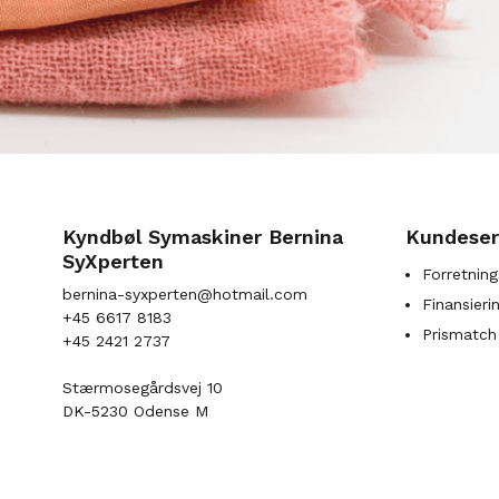
Kyndbøl Symaskiner Bernina
Kundeser
SyXperten
Forretning
bernina-syxperten@hotmail.com
Finansieri
+45 6617 8183
Prismatch
+45 2421 2737
Stærmosegårdsvej 10
DK-5230 Odense M