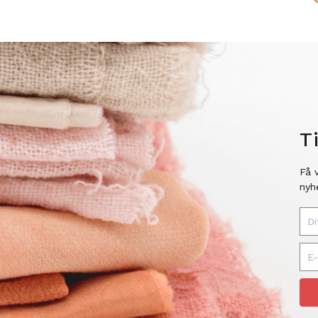
T
Få 
nyh