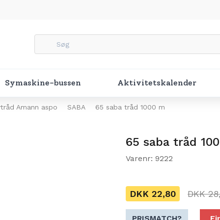
Symaskine-bussen
Aktivitetskalender
ytråd Amann aspo
SABA
65 saba tråd 1000 m
65 saba tråd 10
Varenr: 9222
DKK 22,80
DKK 28
PRISMATCH?
Fi