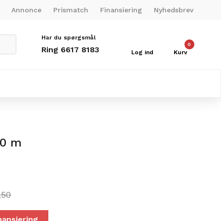
Annonce
Prismatch
Finansiering
Nyhedsbrev
Har du spørgsmål
0
Ring 6617 8183
Log ind
Kurv
00 m
,50
nansiering