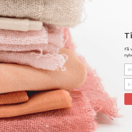
T
Få 
nyh