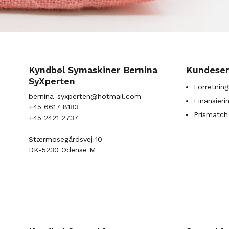
Kyndbøl Symaskiner Bernina
Kundeser
SyXperten
Forretning
bernina-syxperten@hotmail.com
Finansieri
+45 6617 8183
Prismatch
+45 2421 2737
Stærmosegårdsvej 10
DK-5230 Odense M