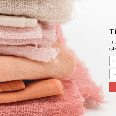
T
Få 
nyh