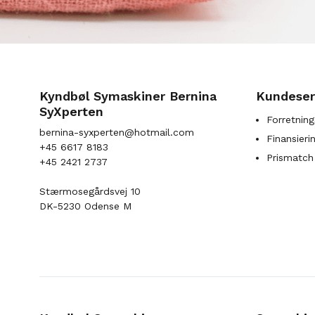
Kyndbøl Symaskiner Bernina
Kundeser
SyXperten
Forretning
bernina-syxperten@hotmail.com
Finansieri
+45 6617 8183
Prismatch
+45 2421 2737
Stærmosegårdsvej 10
DK-5230 Odense M