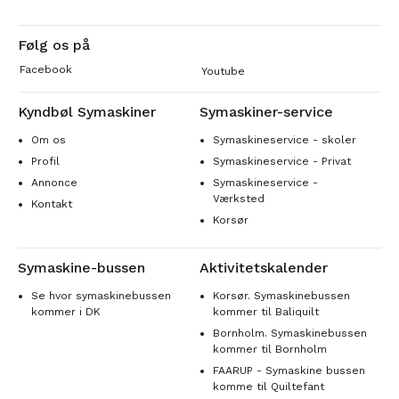
Følg os på
Facebook
Youtube
Kyndbøl Symaskiner
Symaskiner-service
Om os
Symaskineservice - skoler
Profil
Symaskineservice - Privat
Annonce
Symaskineservice -
Værksted
Kontakt
Korsør
Symaskine-bussen
Aktivitetskalender
Se hvor symaskinebussen
Korsør. Symaskinebussen
kommer i DK
kommer til Baliquilt
Bornholm. Symaskinebussen
kommer til Bornholm
FAARUP - Symaskine bussen
komme til Quiltefant