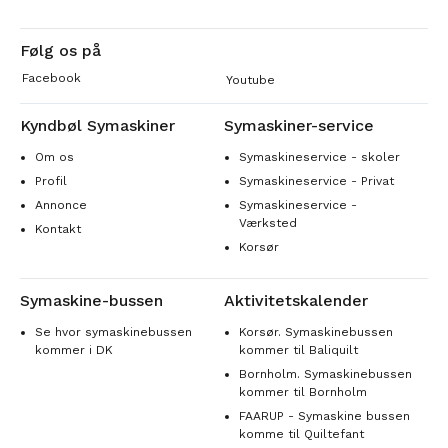
Følg os på
Facebook
Youtube
Kyndbøl Symaskiner
Symaskiner-service
Om os
Symaskineservice - skoler
Profil
Symaskineservice - Privat
Annonce
Symaskineservice -
Værksted
Kontakt
Korsør
Symaskine-bussen
Aktivitetskalender
Se hvor symaskinebussen
Korsør. Symaskinebussen
kommer i DK
kommer til Baliquilt
Bornholm. Symaskinebussen
kommer til Bornholm
FAARUP - Symaskine bussen
komme til Quiltefant