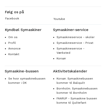
Følg os på
Facebook
Youtube
Kyndbøl Symaskiner
Symaskiner-service
Om os
Symaskineservice - skoler
Profil
Symaskineservice - Privat
Annonce
Symaskineservice -
Værksted
Kontakt
Korsør
Symaskine-bussen
Aktivitetskalender
Se hvor symaskinebussen
Korsør. Symaskinebussen
kommer i DK
kommer til Baliquilt
Bornholm. Symaskinebussen
kommer til Bornholm
FAARUP - Symaskine bussen
komme til Quiltefant