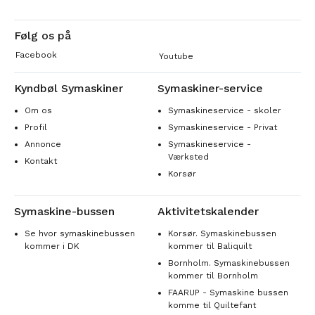
Følg os på
Facebook
Youtube
Kyndbøl Symaskiner
Symaskiner-service
Om os
Symaskineservice - skoler
Profil
Symaskineservice - Privat
Annonce
Symaskineservice -
Værksted
Kontakt
Korsør
Symaskine-bussen
Aktivitetskalender
Se hvor symaskinebussen
Korsør. Symaskinebussen
kommer i DK
kommer til Baliquilt
Bornholm. Symaskinebussen
kommer til Bornholm
FAARUP - Symaskine bussen
komme til Quiltefant