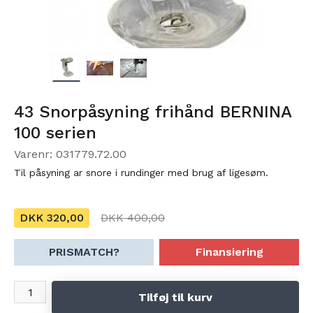
43 Snorpåsyning frihånd BERNINA
100 serien
Varenr: 031779.72.00
Til påsyning ar snore i rundinger med brug af ligesøm.
DKK 320,00
DKK 400,00
PRISMATCH?
Finansiering
Tilføj til kurv