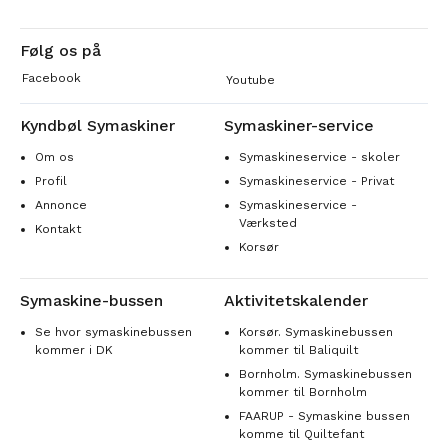
Følg os på
Facebook
Youtube
Kyndbøl Symaskiner
Symaskiner-service
Om os
Symaskineservice - skoler
Profil
Symaskineservice - Privat
Annonce
Symaskineservice -
Værksted
Kontakt
Korsør
Symaskine-bussen
Aktivitetskalender
Se hvor symaskinebussen
Korsør. Symaskinebussen
kommer i DK
kommer til Baliquilt
Bornholm. Symaskinebussen
kommer til Bornholm
FAARUP - Symaskine bussen
komme til Quiltefant